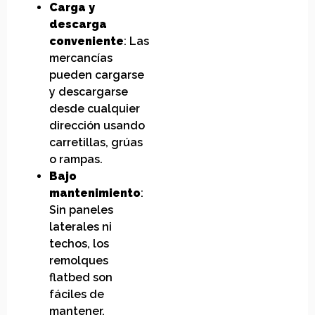
Carga y
descarga
conveniente
: Las
mercancías
pueden cargarse
y descargarse
desde cualquier
dirección usando
carretillas, grúas
o rampas.
Bajo
mantenimiento
:
Sin paneles
laterales ni
techos, los
remolques
flatbed son
fáciles de
mantener.